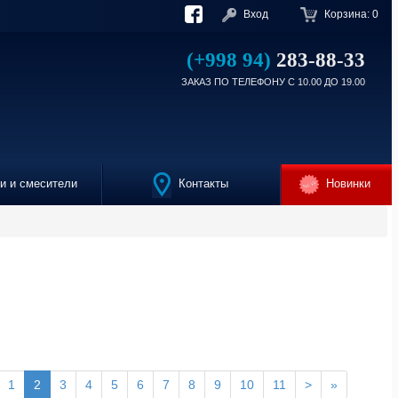
Вход
Корзина:
0
(+998 94)
283-88-33
ЗАКАЗ ПО ТЕЛЕФОНУ С 10.00 ДО 19.00
 и смесители
Контакты
Новинки
1
2
3
4
5
6
7
8
9
10
11
>
»