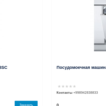
88SC
Посудомоечная машина 
Контакты
+998942838833
Заказать
0