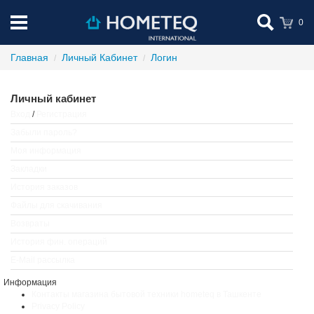
0
Главная
Личный Кабинет
Логин
Личный кабинет
Вход
/
Регистрация
Забыли пароль?
Моя информация
Закладки
История заказов
Файлы для скачивания
Возвраты
История фин. операций
E-Mail рассылка
Информация
Контакты магазина бытовой техники hometeq в Ташкенте
Privacy Policy