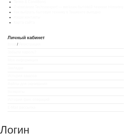
Terms & Conditions
О компании Technoexpert — магазин бытовой техники Hometeq
Как выбрать бытовую технику в Ташкенте выгодно
Наши контакты
Карта сайта
Личный кабинет
Вход
/
Регистрация
Забыли пароль?
Моя информация
Закладки
История заказов
Файлы для скачивания
Возвраты
История фин. операций
E-Mail рассылка
Логин