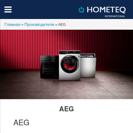
Главная
Производители
»
» AEG
AEG
AEG