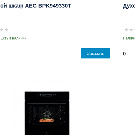
ой шкаф AEG BPK949330T
Дух
 Есть в наличии
Наличи
Заказать
0