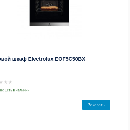
овой шкаф Electrolux EOF5C50BX
е: Есть в наличии
Заказать