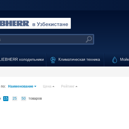
IEBHERR холодильники
Климатическая техника
Мойки
 по:
Наименование
Цена
Рейтинг
о
товаров
15
25
50