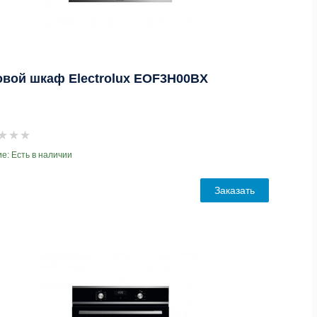
овой шкаф Electrolux EOF3H00BX
е: Есть в наличии
Заказать