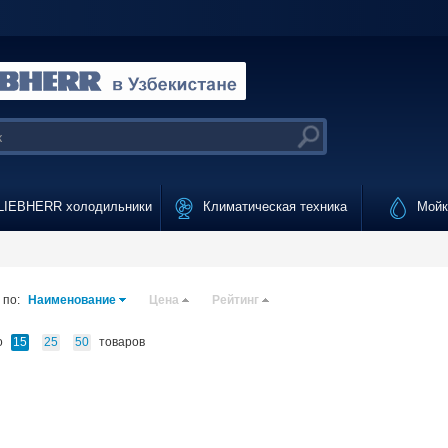
IEBHERR холодильники
Климатическая техника
Мойки
 по:
Наименование
Цена
Рейтинг
о
товаров
15
25
50